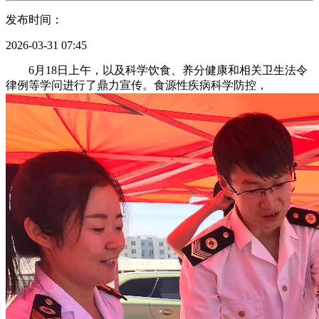
发布时间：
2026-03-31 07:45
6月18日上午，以及科学饮食、养分健康和相关卫生法令
律例等学问进行了鼎力宣传。食源性疾病科学防控，