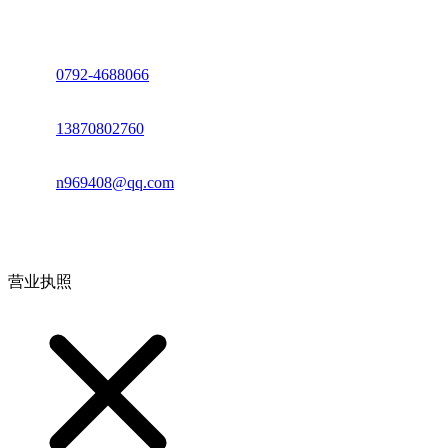
座机：
0792-4688066
电话：
13870802760
邮箱：
n969408@qq.com
地址：江西省德安县高新技术产业园(宝塔工业园)高新路93号
营业执照