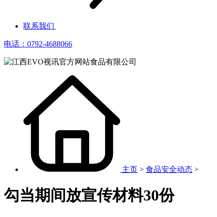
联系我们
电话：0792-4688066
主页
>
食品安全动态
>
勾当期间放宣传材料30份