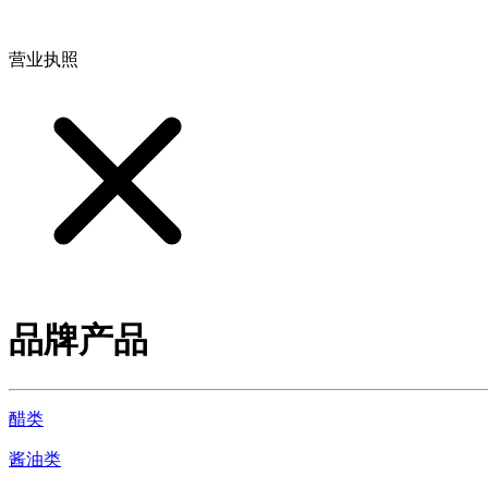
地址：江西省德安县高新技术产业园(宝塔工业园)高新路93号
营业执照
品牌产品
醋类
酱油类