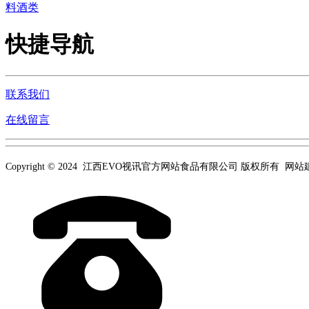
料酒类
快捷导航
联系我们
在线留言
Copyright © 2024 江西EVO视讯官方网站食品有限公司 版权所有 网