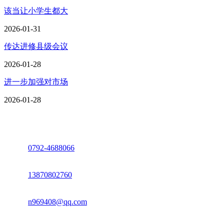
该当让小学生都大
2026-01-31
传达进修县级会议
2026-01-28
进一步加强对市场
2026-01-28
座机：
0792-4688066
电话：
13870802760
邮箱：
n969408@qq.com