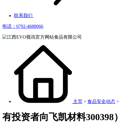
联系我们
电话：0792-4688066
主页
>
食品安全动态
>
有投资者向飞凯材料300398）