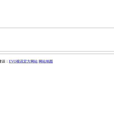
站建设：
EVO视讯官方网站
网站地图