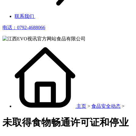
联系我们
电话：0792-4688066
主页
>
食品安全动态
>
未取得食物畅通许可证和停业