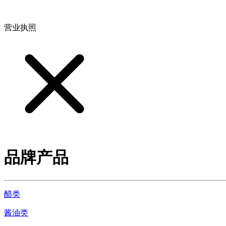
地址：江西省德安县高新技术产业园(宝塔工业园)高新路93号
营业执照
品牌产品
醋类
酱油类