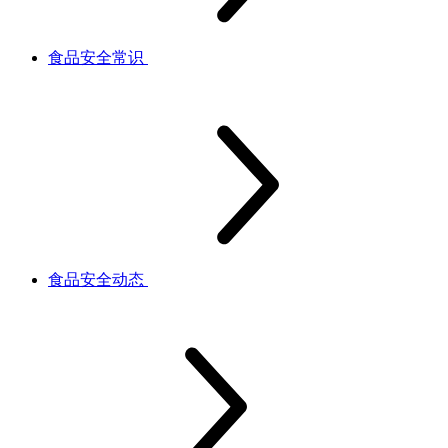
食品安全常识
食品安全动态