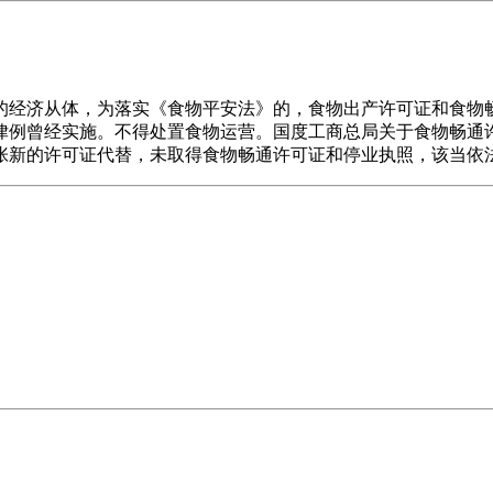
经济从体，为落实《食物平安法》的，食物出产许可证和食物畅
律例曾经实施。不得处置食物运营。国度工商总局关于食物畅通
张新的许可证代替，未取得食物畅通许可证和停业执照，该当依