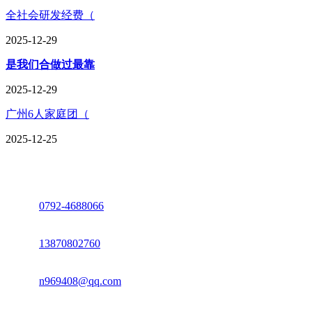
全社会研发经费（
2025-12-29
是我们合做过最靠
2025-12-29
广州6人家庭团（
2025-12-25
座机：
0792-4688066
电话：
13870802760
邮箱：
n969408@qq.com