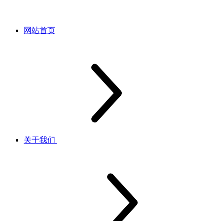
网站首页
关于我们