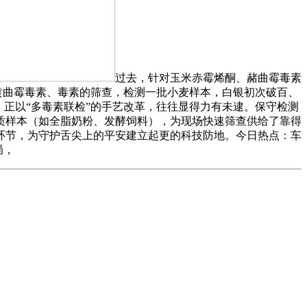
过去，针对玉米赤霉烯酮、赭曲霉毒素
黄曲霉毒素、毒素的筛查，检测一批小麦样本，白银初次破百、
正以“多毒素联检”的手艺改革，往往显得力有未逮。保守检测
质样本（如全脂奶粉、发酵饲料），为现场快速筛查供给了靠得
环节，为守护舌尖上的平安建立起更的科技防地。今日热点：车
局，