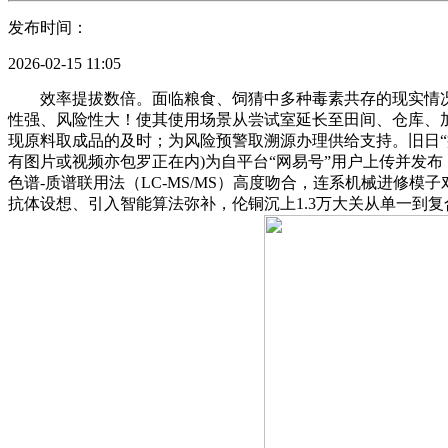
发布时间：
2026-02-15 11:05
效率提拔数倍。面临粮食、饲猜中多种毒素共存的现实情况，
性强、风险性大！使其使用场景从尝试室延长至田间、仓库、加
现原料取成品的及时；为风险预警取溯源办理供给支持。旧日“
有图片或视频亦包罗正在内)为自平台“网易号”用户上传并发
色谱-质谱联用法（LC-MS/MS）高度吻合，连系机械进修
抗体设想、引入智能算法弥补，伦铜沉上1.3万大关从单一到