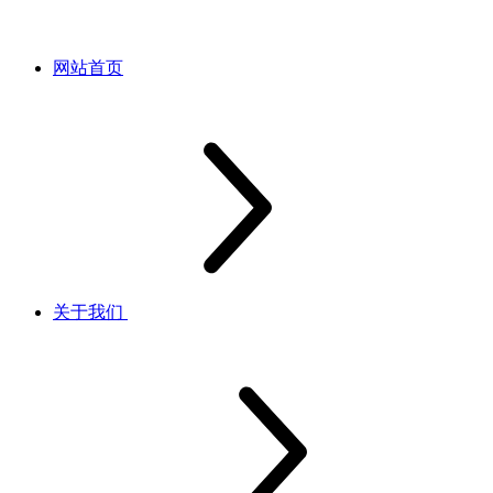
网站首页
关于我们