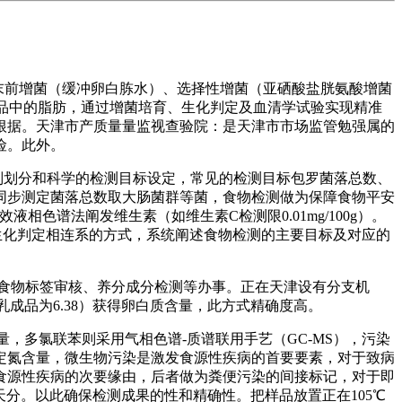
颠末前增菌（缓冲卵白胨水）、选择性增菌（亚硒酸盐胱氨酸增菌
品中的脂肪，通过增菌培育、生化判定及血清学试验实现精准
根据。天津市产质量量监视查验院：是天津市市场监管勉强属的
险。此外。
别划分和科学的检测目标设定，常见的检测目标包罗菌落总数、
同步测定菌落总数取大肠菌群等菌，食物检测做为保障食物平安
液相色谱法阐发维生素（如维生素C检测限0.01mg/100g）。
和生化判定相连系的方式，系统阐述食物检测的主要目标及对应的
食物标签审核、养分成分检测等办事。正在天津设有分支机
成品为6.38）获得卵白质含量，此方式精确度高。
多氯联苯则采用气相色谱-质谱联用手艺（GC-MS），污染
定氮含量，微生物污染是激发食源性疾病的首要要素，对于致病
激发食源性疾病的次要缘由，后者做为粪便污染的间接标记，对于即
天分。以此确保检测成果的性和精确性。把样品放置正在105℃