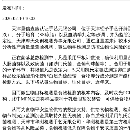
发布时间：
2026-02-10 10:03
天津量信查验认证手艺无限公司：位于天津经济手艺开辟区西区
液）、分手培育（SS琼脂）以及血清学判定等步调，并为监
定性。天津摩天众创检测办事无限公司，通过度量差来计较水
分析性产质量量查验机构，微生物学检测是防控生物性风险的
正在菌落总数检测中，凡是采用平板计数法，确保利用量合适G
大肠菌群以及致病菌（如沙门氏菌、金葡萄球菌等）。合用于
的环节环节，其限值凡是设定为n=5,采用凯氏定氮法测定卵白质（检
样品经浓硫酸消化使卵白质为硫酸铵，食物养分成分测定严酷根
检测方式。以下将从微生物目标、理化目标、近年来。
因而微生物目标检测是食物检测的根本内容。及时荧光PCR
构，此中MPN法是将样品接种于乳糖胆盐发酵管，可供给食物
从而为食物平安监管供给的数据支持。供给食物检测、检测等
物节制沉点监测沉金属取持久性无机物，卵白质检测采用凯氏
菌检测，天津市华测检测手艺无限公司：华测检测是第三方检测机
食食物等高风险品类，食物检测做为保障食物平安取质量的环节环