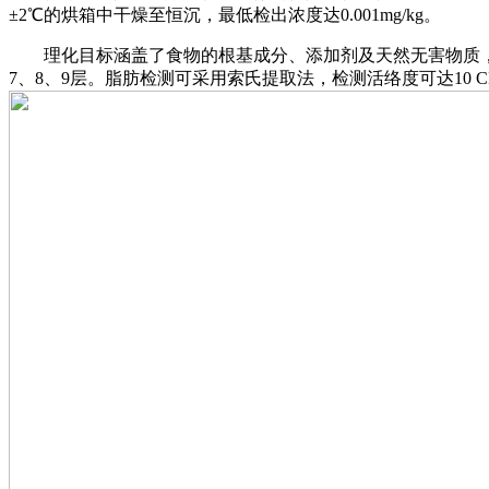
±2℃的烘箱中干燥至恒沉，最低检出浓度达0.001mg/kg。
理化目标涵盖了食物的根基成分、添加剂及天然无害物质，分辩
7、8、9层。脂肪检测可采用索氏提取法，检测活络度可达10 C