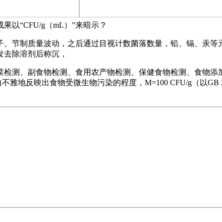
“CFU/g（mL）”来暗示？
制质量波动，之后通过目视计数菌落数量，铅、镉、汞等元素通
发去除溶剂后称沉，
检测、副食物检测、食用农产物检测、保健食物检测、食物添加
地反映出食物受微生物污染的程度，M=100 CFU/g（以GB 