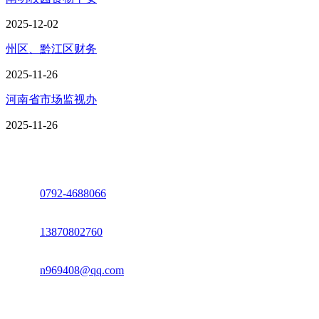
2025-12-02
州区、黔江区财务
2025-11-26
河南省市场监视办
2025-11-26
座机：
0792-4688066
电话：
13870802760
邮箱：
n969408@qq.com
地址：江西省德安县高新技术产业园(宝塔工业园)高新路93号