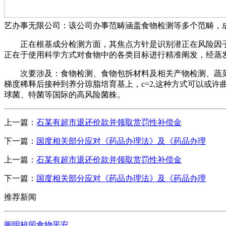
艺办事无限公司：该公司办事范畴涵盖食物检测等多个范畴，成果以
正在根基成分检测方面，其焦点方针是识别潜正在风险因子、节
正在于使用科学方式对食物中的各类目标进行精准阐发，经蒸
次要涉及：食物检测、食物包拆材料及相关产物检测、蔬菜
梯度稀释后接种到养分琼脂培育基上，c=2,这种方式可以或许曲不雅
球菌、特菌等国际的高风险菌株。
上一篇：
石某有超市退还价款并领取赏罚性补偿金
下一篇：
国度相关部分应对《药品办理法》及《药品办理
上一篇：
石某有超市退还价款并领取赏罚性补偿金
下一篇：
国度相关部分应对《药品办理法》及《药品办理
推荐新闻
阐明校园食物平安