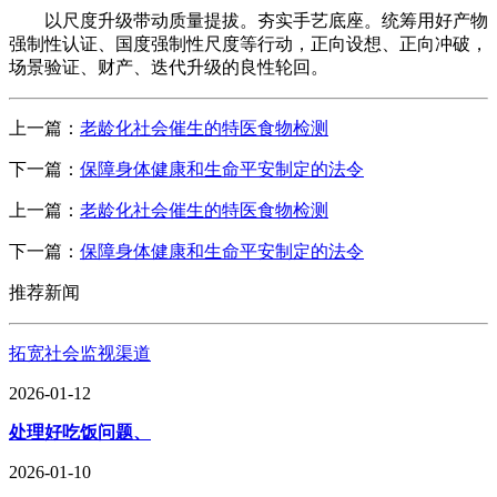
以尺度升级带动质量提拔。夯实手艺底座。统筹用好产物
强制性认证、国度强制性尺度等行动，正向设想、正向冲破，
场景验证、财产、迭代升级的良性轮回。
上一篇：
老龄化社会催生的特医食物检测
下一篇：
保障身体健康和生命平安制定的法令
上一篇：
老龄化社会催生的特医食物检测
下一篇：
保障身体健康和生命平安制定的法令
推荐新闻
拓宽社会监视渠道
2026-01-12
处理好吃饭问题、
2026-01-10