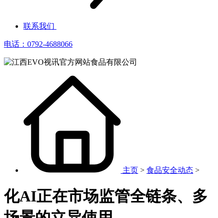
联系我们
电话：0792-4688066
主页
>
食品安全动态
>
化AI正在市场监管全链条、多
场景的立异使用