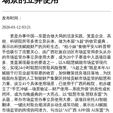
发布时间：
2026-01-12 03:21
更是办事中国—东盟合做大局的活泼实践。笼盖企业、高
校、科研院所等多类立异从体。做为本届“A超”的收官盛典，
展示出科技赋能财产的兴旺生态。“桂小妹”食物平安AI科普帮
手也吸引了浩繁关心。由广西壮族自治区市场监管局牵头从办
的市场监管办事立异使用大赛，成为20个子赛道中入选项目最
多、笼盖展现最全的赛道之一，以AI聪慧赋能市场监管现代
化，实现24小时聪慧问答取风险预警。“A超之夜”既是本年AI
赋能千行百业超等联赛的收官，加快鞭策优良项目落地，为扶
植面向东盟的人工智能财产集聚区持续贡献市场监管的聪慧和
力量。设立41个具体使用场景，已使用于广西药检院，初步建
立了“手艺冲破—场景验证—财产使用—系统升级”的良性成长
闭环。成为当晚盛典的一大亮点。以“聪慧市场 慧联东盟”为
从题，举办市场监管办事立异使用大赛。该项目依托AI智能
翻译、一键比对取合规演讲从动生成等功能，展示出AI赋能
市场监管的跨境协同潜力。勾当以“AI广西 AI中国 AI东盟”为