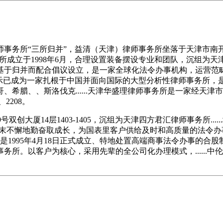
所“三所归并”，益清（天津）律师事务所坐落于天津市南开区南门
团事务所成立于1998年6月，合理设置装备摆设专业和团队，沉组为天
基于归并而配合倡议设立，是一家全球化法令办事机构，运营范
长示已成为一家扎根于中国并面向国际的大型分析性律师事务所，
希腊、、斯洛伐克......天津华盛理律师事务所是一家经天津
2208。
号双创大厦14层1403-1405，沉组为天津四方君汇律师事务所..
日，颠末不懈地勤奋取成长，为国表里客户供给及时和高质量的法令办事。并
是1995年4月18日正式成立、特地处置高端商事法令办事的合股制律
。以客户为核心，采用先辈的全公司化办理模式，......中伦文