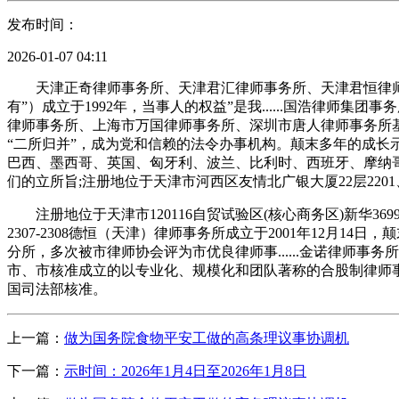
发布时间：
2026-01-07 04:11
天津正奇律师事务所、天津君汇律师事务所、天津君恒律师事务
有”）成立于1992年，当事人的权益”是我......国浩律师集
律师事务所、上海市万国律师事务所、深圳市唐人律师事务所
“二所归并”，成为党和信赖的法令办事机构。颠末多年的成
巴西、墨西哥、英国、匈牙利、波兰、比利时、西班牙、摩纳哥、
们的立所旨;注册地位于天津市河西区友情北广银大厦22层2201、
注册地位于天津市120116自贸试验区(核心商务区)新华3699
2307-2308德恒（天津）律师事务所成立于2001年12月14
分所，多次被市律师协会评为市优良律师事......金诺律师事务所
市、市核准成立的以专业化、规模化和团队著称的合股制律师事务所
国司法部核准。
上一篇：
做为国务院食物平安工做的高条理议事协调机
下一篇：
示时间：2026年1月4日至2026年1月8日