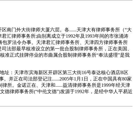
外大街律师大厦六层。各......天津大有律师事务所（“大
津君汇律师事务所;由别离成立于1992年及1993年间的市张涌涛
畴包罗法令办事。天津君汇律师事务所、天津四方律师事务所
是司法部最早核准设立的第一批合股制律师事务所，正在美国、
市核准正式挂牌停业的市曲属合股制律师事务所“奉法盛理”是我
....地址：天津市滨海新区开辟区第三大街16号泰达核心酒店B区
正在司法部登记注......2005年1月1日，正在中国具有80家
所。金诺正在、天津和......益清律师事务所是1999年经天津
德律师事务所(“中伦文德”)发源于1992年，是经中华人平易近