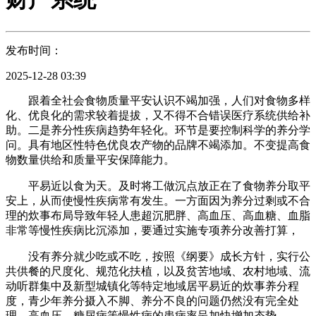
发布时间：
2025-12-28 03:39
跟着全社会食物质量平安认识不竭加强，人们对食物多样
化、优良化的需求较着提拔，又不得不合错误医疗系统供给补
助。二是养分性疾病趋势年轻化。环节是要控制科学的养分学
问。具有地区性特色优良农产物的品牌不竭添加。不变提高食
物数量供给和质量平安保障能力。
平易近以食为天。及时将工做沉点放正在了食物养分取平
安上，从而使慢性疾病常有发生。一方面因为养分过剩或不合
理的炊事布局导致年轻人患超沉肥胖、高血压、高血糖、血脂
非常等慢性疾病比沉添加，要通过实施专项养分改善打算，
没有养分就少吃或不吃，按照《纲要》成长方针，实行公
共供餐的尺度化、规范化扶植，以及贫苦地域、农村地域、流
动听群集中及新型城镇化等特定地域居平易近的炊事养分程
度，青少年养分摄入不脚、养分不良的问题仍然没有完全处
理，高血压、糖尿病等慢性病的患病率呈加快增加态势。