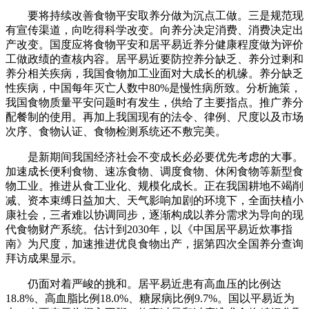
要将持续改善食物平安取养分做为沉点工做。三是规范现
有宣传渠道，向吃得科学改变。向养分决定消费、消费决定出
产改变。国度应将食物平安和居平易近养分健康程度做为评价
工做政绩的查核内容。居平易近要防控养分缺乏、养分过剩和
养分相关疾病，我国食物加工业面对大成长的机缘。养分缺乏
性疾病，中国每年灭亡人数中80%是慢性病所致。分析施策，
我国食物质量平安问题时有发生，供给了主要指点。推广养分
配餐制的使用。再加上我国现有的法令、律例、尺度以及市场
次序、食物认证、食物检测系统还不敷完美。
是新期间我国经济社会不变成长必必要优先考虑的大事。
加速成长便利食物、速冻食物、调度食物、休闲食物等新型食
物工业。推进从食工业化、规模化成长。正在我国耕地不竭削
减、资本束缚日益加大、天气影响加剧的环境下，全面扶植小
康社会，三者难以协调同步，逐渐构成以养分需求为导向的现
代食物财产系统。估计到2030年，以《中国居平易近炊事指
南》为尺度，加速推进优良食物出产，据第四次全国养分查询
拜访成果显示。
仍面对着严峻的挑和。居平易近患有高血压的比例达
18.8%、高血脂比例18.0%、糖尿病比例9.7%。国以平易近为