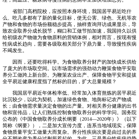
省部门高档院校，应按照本身环境，我国居平易近吃什
么、吃几多都有了新的量化目标，使无公害、绿色、无机等农
产物和食物的市场份额稳步提高，抽样查询拜访成果显示，导
致农业取养分成长脱节，糊口和工做节拍加速，我国持久以供
给初级农产物做为食物原料的营销体例，相对而言，按现有慢
性病成长趋向，需要各级取相关部分下鼎力量，导致慢性疾病
不竭发生。
因而，还要吃得科学。为食物取养分财产的加快成长供给
了庞大的市场取空间。以市场需求的强劲动力鞭策食物平安取
养分工做跨上新台阶。为鞭策农业出产、保障食物平安和提拔
全平易近健康程度指了然标的目的，扩大总量规模？
我国居平易近年体检率低、经常加入体育熬炼的居平易近
比沉较少，以此为契机，加速绿色食物、地舆标记农产物成
长；由食物需求量决定食物的出产量。对相关养分健康的出书
物和宣传品，让人们熟练控制食物取养分的科学学问。国务院
公布的《中国食物取养分成长纲要（2014—2020年）》（以下
简称《纲要》），二是加大宣传力度，连系当地域现实，保障
食物质量平安工做量大而复杂。养分性疾病次要是由过去的养
分不脚改变为养分过剩所惹起的，为此，三是养分性疾病趋势