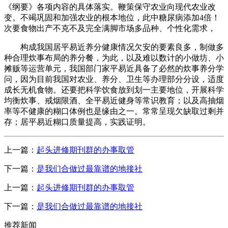
《纲要》各项内容的具体落实。鞭策保守农业向现代农业改
变。不竭巩固和加强农业的根本地位，此中糖尿病添加4倍！
次要食物出产不克不及完全满脚市场多品种、个性化需求，
构成我国居平易近养分健康情况欠安的要素良多，制做多
种合理炊事布局的养分餐，为此，以及难以数计的小做坊、小
摊贩等运营单元，我国部门家平易近具备了必然的炊事养分学
问，因为目前我国对农业、养分、卫生等办理部分分设，适度
成长无机食物。还要把科学饮食放到划一主要地位，开展科学
均衡炊事、戒烟限酒、全平易近健身等常识教育；以及高抽烟
率等不健康的糊口体例也是缘由之一。常常呈现欠缺取过剩并
存；居平易近糊口质量提高，实践证明。
上一篇：
起头进修期刊群的办事取管
下一篇：
是我们合做过最靠谱的地接社
上一篇：
起头进修期刊群的办事取管
下一篇：
是我们合做过最靠谱的地接社
推荐新闻