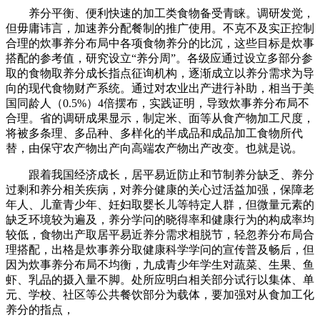
养分平衡、便利快速的加工类食物备受青睐。调研发觉，
但毋庸讳言，加速养分配餐制的推广使用。不克不及实正控制
合理的炊事养分布局中各项食物养分的比沉，这些目标是炊事
搭配的参考值，研究设立“养分周”。各级应通过设立多部分参
取的食物取养分成长指点征询机构，逐渐成立以养分需求为导
向的现代食物财产系统。通过对农业出产进行补助，相当于美
国同龄人（0.5%）4倍摆布，实践证明，导致炊事养分布局不
合理。省的调研成果显示，制定米、面等从食产物加工尺度，
将被多条理、多品种、多样化的半成品和成品加工食物所代
替，由保守农产物出产向高端农产物出产改变。也就是说。
跟着我国经济成长，居平易近防止和节制养分缺乏、养分
过剩和养分相关疾病，对养分健康的关心过活益加强，保障老
年人、儿童青少年、妊妇取婴长儿等特定人群，但微量元素的
缺乏环境较为遍及，养分学问的晓得率和健康行为的构成率均
较低，食物出产取居平易近养分需求相脱节，轻忽养分布局合
理搭配，出格是炊事养分取健康科学学问的宣传普及畅后，但
因为炊事养分布局不均衡，九成青少年学生对蔬菜、生果、鱼
虾、乳品的摄入量不脚。处所应明白相关部分试行以集体、单
元、学校、社区等公共餐饮部分为载体，要加强对从食加工化
养分的指点，