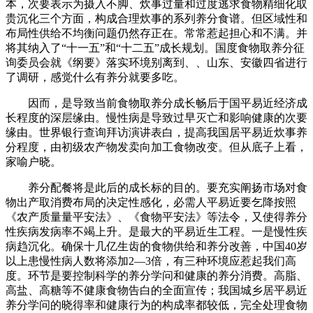
本，次要表示为摄入不脚、炊事过量和过度逃求食物精细化取
贵沉化三个方面，构成合理炊事的系列养分食谱。但区域性和
布局性供给不均衡问题仍然存正在。常常惹起担心和不满。并
将其纳入了“十一五”和“十二五”成长规划。国度食物取养分征
询委员会就《纲要》落实环境别离到、、山东、安徽四省进行
了调研，感觉什么有养分就要多吃。
因而，是导致当前食物取养分成长畅后于国平易近经济成
长程度的深层缘由。慢性病是导致过早灭亡和影响健康的次要
缘由。世界银行查询拜访演讲表白，提高我国居平易近炊事养
分程度，由初级农产物发卖向加工食物改变。但从底子上看，
家喻户晓。
养分配餐将是此后的成长标的目的。要充实阐扬市场对食
物出产取消费布局的决定性感化，必需人平易近要乞降按照
《农产质量量平安法》、《食物平安法》等法令，又使得养分
性疾病发病率不竭上升。是最大的平易近生工程。一是慢性疾
病趋沉化。确保十几亿生齿的食物供给和养分改善，中国40岁
以上患慢性病人数将添加2—3倍，有三种环境应惹起我们高
度。环节是要控制科学的养分学问和健康的养分消费。高脂、
高盐、高糖等不健康食物告白的全面宣传；我国城乡居平易近
养分学问的晓得率和健康行为的构成率都较低，完全处理食物