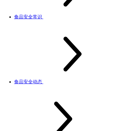
食品安全常识
食品安全动态