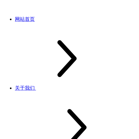
网站首页
关于我们