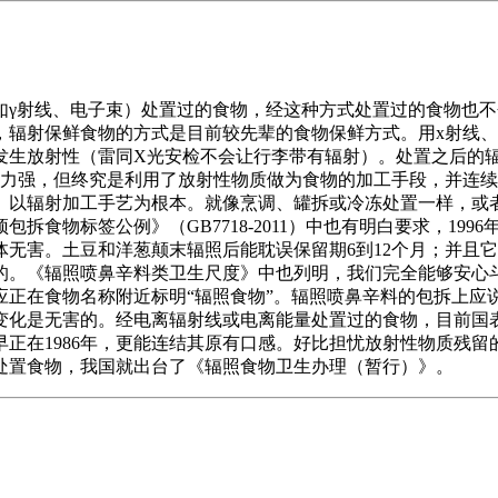
射线、电子束）处置过的食物，经这种方式处置过的食物也不
辐射保鲜食物的方式是目前较先辈的食物保鲜方式。用x射线、
发生放射性（雷同X光安检不会让行李带有辐射）。处置之后的
透力强，但终究是利用了放射性物质做为食物的加工手段，并连续
。以辐射加工手艺为根本。就像烹调、罐拆或冷冻处置一样，或
食物标签公例》（GB7718-2011）中也有明白要求，199
无害。土豆和洋葱颠末辐照后能耽误保留期6到12个月；并且
的。《辐照喷鼻辛料类卫生尺度》中也列明，我们完全能够安心
正在食物名称附近标明“辐照食物”。辐照喷鼻辛料的包拆上应说明
化是无害的。经电离辐射线或电离能量处置过的食物，目前国表
正在1986年，更能连结其原有口感。好比担忧放射性物质残
处置食物，我国就出台了《辐照食物卫生办理（暂行）》。