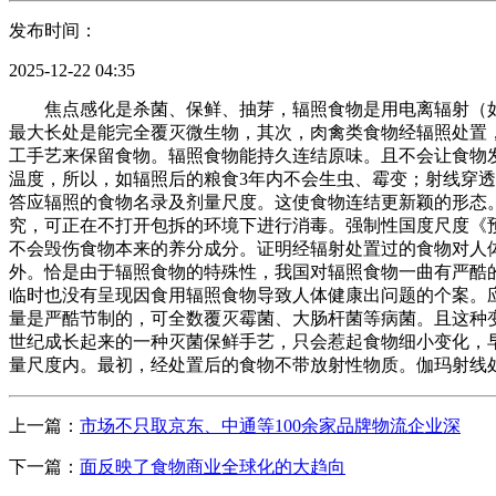
发布时间：
2025-12-22 04:35
焦点感化是杀菌、保鲜、抽芽，辐照食物是用电离辐射（如γ
最大长处是能完全覆灭微生物，其次，肉禽类食物经辐照处置，
工手艺来保留食物。辐照食物能持久连结原味。且不会让食物
温度，所以，如辐照后的粮食3年内不会生虫、霉变；射线穿
答应辐照的食物名录及剂量尺度。这使食物连结更新颖的形态
究，可正在不打开包拆的环境下进行消毒。强制性国度尺度《预包拆
不会毁伤食物本来的养分成分。证明经辐射处置过的食物对人体
外。恰是由于辐照食物的特殊性，我国对辐照食物一曲有严酷
临时也没有呈现因食用辐照食物导致人体健康出问题的个案。应
量是严酷节制的，可全数覆灭霉菌、大肠杆菌等病菌。且这种变
世纪成长起来的一种灭菌保鲜手艺，只会惹起食物细小变化，早
量尺度内。最初，经处置后的食物不带放射性物质。伽玛射线
上一篇：
市场不只取京东、中通等100余家品牌物流企业深
下一篇：
面反映了食物商业全球化的大趋向