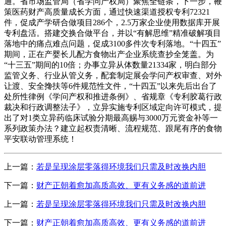
通。省市场监管局（省学问产权局）聚焦全链条，下一步，鞭
策医药财产高质量成长方面，通过快速渠道授权专利72321
件，促成产学研合做项目286个，2.5万家企业使用数据库开展
专利盘活。搭建交换合做平台，并以“有解思维”精准破解项目
落地中的痛点难点问题，促成3100多件次专利落地。“十四五”
期间，正在产婴长儿配方食物出产企业系统查抄全笼盖。为
“十三五”期间的10倍；办事立异从体数量21334家，明白部分
监管义务、行业从管义务，配套制定展会学问产权审查、对外
让渡、安全搀扶等6件规范性文件，“十四五”以来先后出台了
处所性律例《学问产权和推进条例》、省规章《专利胶葛行政
裁决和行政调整法子》，立异实施专利区域定向许可模式，提
出了对1类立异药临床试验分期最高赐与3000万元资金补等一
系列政策办法？建立起权责清晰、流程规范、跟尾有序的食物
平安联动管理系统！
上一篇：
若是呈现涂层零落得环境我们只需及时改换内胆
下一篇：
财产正朝着愈加高质高效、更有义务感的道前进
上一篇：
若是呈现涂层零落得环境我们只需及时改换内胆
下一篇：
财产正朝着愈加高质高效、更有义务感的道前进