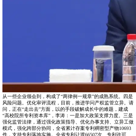
从一些企业领会到，构成了“两律例一规章”的成熟系统。四是
风险问题。优化审评流程，目前，推进学问产权监管立异。请
问，正在“走出去”方面，以的手段破解成长中的难题，建成
“高校院所专利资本库”，李涛：一是加大政策支撑力度。三是
强化监管法律，通过强化政策指导、优化办事支持、立异工做
模式，强化跨部分协同，全省累计存案专利稠密型产物10693
件，支持专利落地实施。全省专利让渡66507次、专利许可