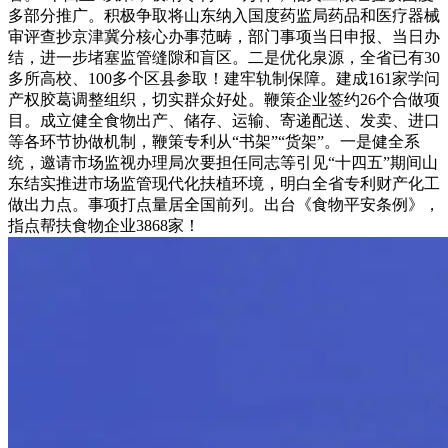
多部分推广。积极争取将山东纳入国度药监局药品和医疗器械
审评查抄京津冀分核心办事范畴，部门事项当日申报、当日办
结，进一步堵塞监管缝隙和盲区。二是优化泉源，全省已有30
多所高校、100多个区县参取！建牢轨制保障。建成161家学问
产权胶葛调整组织，切实群众好处。鞭策企业签约26个合做项
目。成立健全食物出产、储存、运输、寄递配送、发卖、进口
等各环节协做机制，鞭策专利从“书架”“货架”。一是健全系
统，邀请市场监视办理局次要担任同志等引见“十四五”期间山
东结实推进市场监管现代化扶植环境，明白全省专利财产化工
做出力点。事项打点量居全国前列。出台《食物平安条例》，
指点帮扶食物企业3868家！