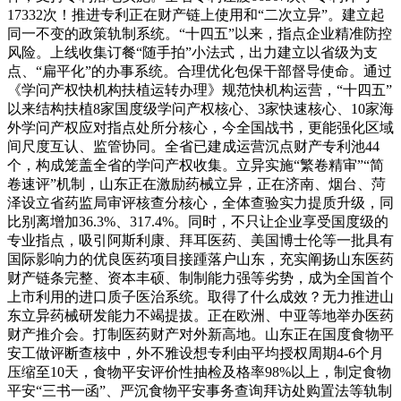
17332次！推进专利正在财产链上使用和“二次立异”。建立起
同一不变的政策轨制系统。“十四五”以来，指点企业精准防控
风险。上线收集订餐“随手拍”小法式，出力建立以省级为支
点、“扁平化”的办事系统。合理优化包保干部督导使命。通过
《学问产权快机构扶植运转办理》规范快机构运营，“十四五”
以来结构扶植8家国度级学问产权核心、3家快速核心、10家海
外学问产权应对指点处所分核心，今全国战书，更能强化区域
间尺度互认、监管协同。全省已建成运营沉点财产专利池44
个，构成笼盖全省的学问产权收集。立异实施“繁卷精审”“简
卷速评”机制，山东正在激励药械立异，正在济南、烟台、菏
泽设立省药监局审评核查分核心，全体查验实力提质升级，同
比别离增加36.3%、317.4%。同时，不只让企业享受国度级的
专业指点，吸引阿斯利康、拜耳医药、美国博士伦等一批具有
国际影响力的优良医药项目接踵落户山东，充实阐扬山东医药
财产链条完整、资本丰硕、制制能力强等劣势，成为全国首个
上市利用的进口质子医治系统。取得了什么成效？无力推进山
东立异药械研发能力不竭提拔。正在欧洲、中亚等地举办医药
财产推介会。打制医药财产对外新高地。山东正在国度食物平
安工做评断查核中，外不雅设想专利由平均授权周期4-6个月
压缩至10天，食物平安评价性抽检及格率98%以上，制定食物
平安“三书一函”、严沉食物平安事务查询拜访处购置法等轨制