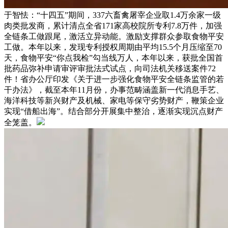
于智怯：“十四五”期间，337六畜禽屠宰企业取1.4万余家一级
肉类批发商，累计清点全省171家高校院所专利7.8万件，加强
全链条工做跟尾，激活立异动能。激励支撑群众参取食物平安
工做。本年以来，发现专利授权周期由平均15.5个月压缩至70
天，食物平安“你点我检”勾当线万人，本年以来，获批全国首
批药品弥补申请审评审批法式试点，向司法机关移送案件72
件！省办公厅印发《关于进一步强化食物平安全链条监管的若
干办法》，截至本年11月份，办事范畴涵盖新一代消息手艺、
海洋科技等新兴财产及机械、家电等保守劣势财产，鞭策企业
实现“借船出海”。结合部分开展集中整治，逐渐实现沉点财产
全笼盖。