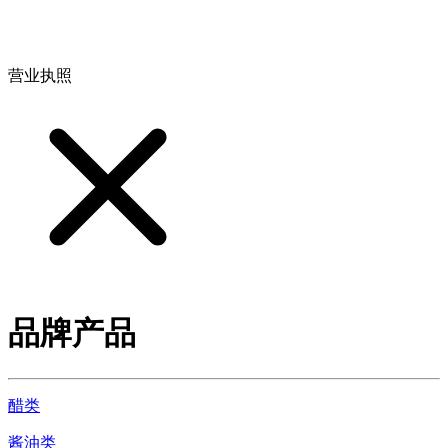
地址：江西省德安县高新技术产业园(宝塔工业园)高新路93号
营业执照
品牌产品
醋类
酱油类