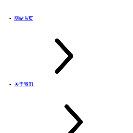
网站首页
关于我们