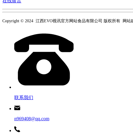
在线留言
Copyright © 2024 江西EVO视讯官方网站食品有限公司 版权所有 网
联系我们
n969408@qq.com