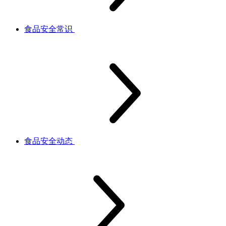
食品安全常识
食品安全动态