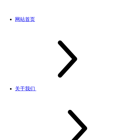
网站首页
关于我们