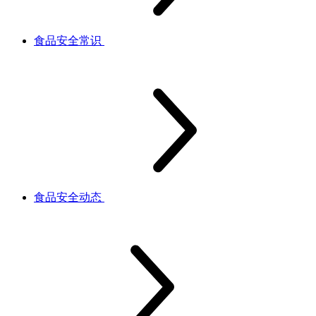
食品安全常识
食品安全动态