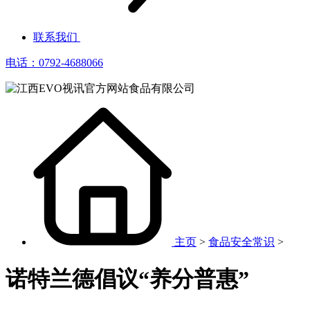
联系我们
电话：0792-4688066
主页
>
食品安全常识
>
诺特兰德倡议“养分普惠”