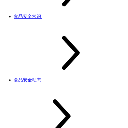
食品安全常识
食品安全动态