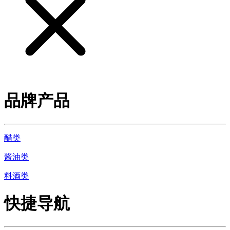
品牌产品
醋类
酱油类
料酒类
快捷导航