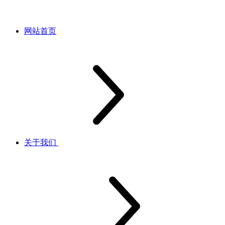
网站首页
关于我们