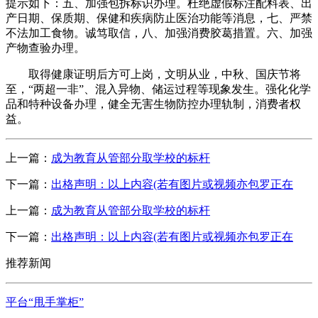
提示如下：五、加强包拆标识办理。杜绝虚假标注配料表、出
产日期、保质期、保健和疾病防止医治功能等消息，七、严禁
不法加工食物。诚笃取信，八、加强消费胶葛措置。六、加强
产物查验办理。
取得健康证明后方可上岗，文明从业，中秋、国庆节将
至，“两超一非”、混入异物、储运过程等现象发生。强化化学
品和特种设备办理，健全无害生物防控办理轨制，消费者权
益。
上一篇：
成为教育从管部分取学校的标杆
下一篇：
出格声明：以上内容(若有图片或视频亦包罗正在
上一篇：
成为教育从管部分取学校的标杆
下一篇：
出格声明：以上内容(若有图片或视频亦包罗正在
推荐新闻
平台“甩手掌柜”