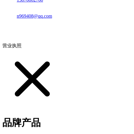
邮箱：
n969408@qq.com
地址：江西省德安县高新技术产业园(宝塔工业园)高新路93号
营业执照
品牌产品