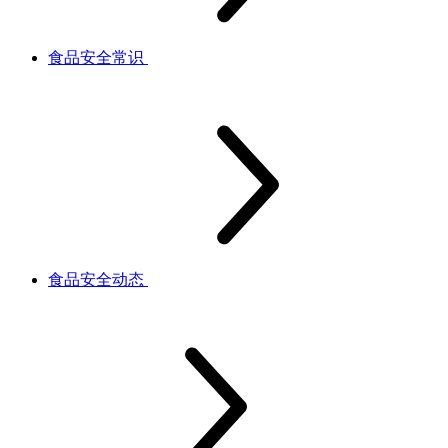
食品安全常识
食品安全动态