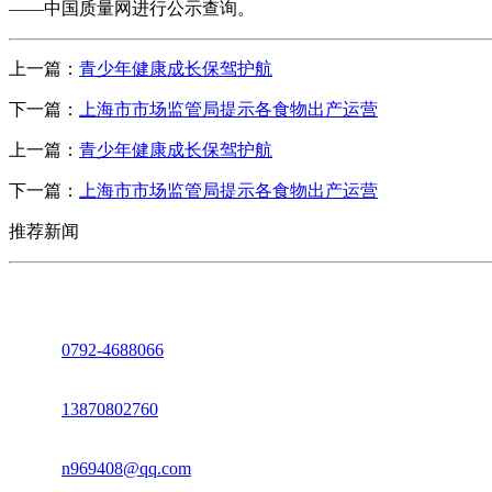
——中国质量网进行公示查询。
上一篇：
青少年健康成长保驾护航
下一篇：
上海市市场监管局提示各食物出产运营
上一篇：
青少年健康成长保驾护航
下一篇：
上海市市场监管局提示各食物出产运营
推荐新闻
座机：
0792-4688066
电话：
13870802760
邮箱：
n969408@qq.com