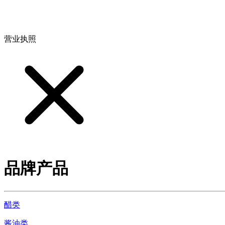
地址：江西省德安县高新技术产业园(宝塔工业园)高新路93号
营业执照
品牌产品
醋类
酱油类