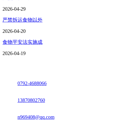
2026-04-29
严禁拆运食物以外
2026-04-20
食物平安法实施成
2026-04-19
座机：
0792-4688066
电话：
13870802760
邮箱：
n969408@qq.com
地址：江西省德安县高新技术产业园(宝塔工业园)高新路93号