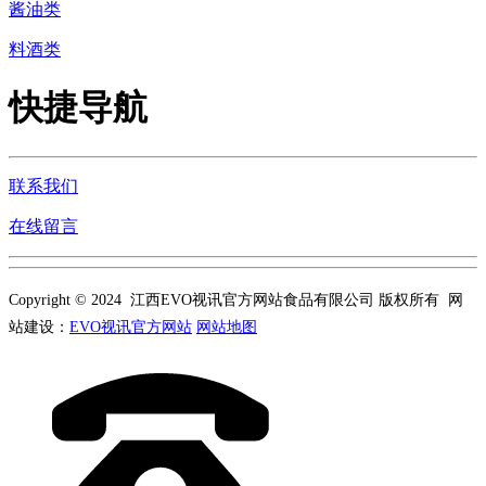
酱油类
料酒类
快捷导航
联系我们
在线留言
Copyright © 2024 江西EVO视讯官方网站食品有限公司 版权所有 网
站建设：
EVO视讯官方网站
网站地图