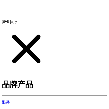
地址：江西省德安县高新技术产业园(宝塔工业园)高新路93号
营业执照
品牌产品
醋类