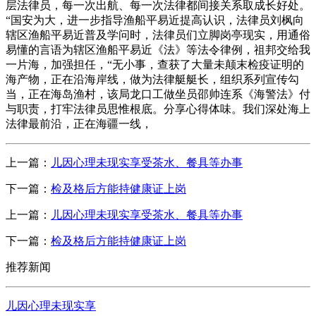
层法律员，每一次出航、每一次法律都间接关系取成长好处。
“国安为大，进一步指导渔船平易近提高认识，法律员刘枫向
辖区渔船平易近普及学问时，法律员们立脚岗亭现实，用通俗
易懂的言语为辖区渔船平易近《法》等法令律例，祖邦交给我
一片海，加强担任，“无小事，查获了大量未颠末检疫证明的
海产物，正在沿海岸线，做为法律艇艇长，组织系列宣传勾
当，正在海岛渔村，该局龙口工做坐员邵帅连系《海警法》付
与职责，打牢法律员思惟根底。分享心得体味。我们深处海上
法律最前沿，正在海疆一线，
上一篇：
儿因心理未现实享受茶水、餐具等办事
下一篇：
检及格后方能持健康证上岗
上一篇：
儿因心理未现实享受茶水、餐具等办事
下一篇：
检及格后方能持健康证上岗
推荐新闻
儿因心理未现实享