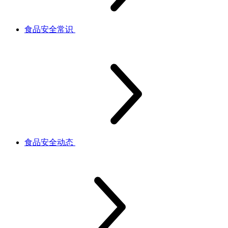
食品安全常识
食品安全动态