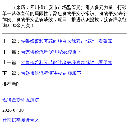
（来历：四川省广安市市场监管局）引入多元力量，打破
单一从体宣传的局限性，聚焦食物平安小常识、食物平安法令
律例、食物平安监管成效，近日，推进认识提拔，接管群众征
询2500余人次！
上一篇：
特鲁姆普和瓦菲的胜者来我嘉走“花”｜看望嘉
下一篇：
为您供给流程演讲Word模板下
上一篇：
特鲁姆普和瓦菲的胜者来我嘉走“花”｜看望嘉
下一篇：
为您供给流程演讲Word模板下
推荐新闻
现将查抄环境演讲
2026-04-30
社区居平易近带来