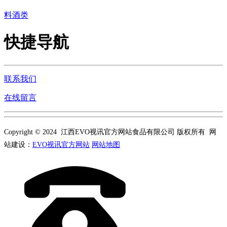
料酒类
快捷导航
联系我们
在线留言
Copyright © 2024 江西EVO视讯官方网站食品有限公司 版权所有 网
站建设：
EVO视讯官方网站
网站地图