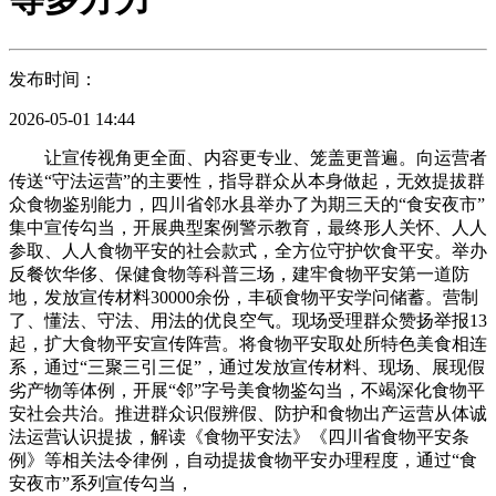
发布时间：
2026-05-01 14:44
让宣传视角更全面、内容更专业、笼盖更普遍。向运营者
传送“守法运营”的主要性，指导群众从本身做起，无效提拔群
众食物鉴别能力，四川省邻水县举办了为期三天的“食安夜市”
集中宣传勾当，开展典型案例警示教育，最终形人关怀、人人
参取、人人食物平安的社会款式，全方位守护饮食平安。举办
反餐饮华侈、保健食物等科普三场，建牢食物平安第一道防
地，发放宣传材料30000余份，丰硕食物平安学问储蓄。营制
了、懂法、守法、用法的优良空气。现场受理群众赞扬举报13
起，扩大食物平安宣传阵营。将食物平安取处所特色美食相连
系，通过“三聚三引三促”，通过发放宣传材料、现场、展现假
劣产物等体例，开展“邻”字号美食物鉴勾当，不竭深化食物平
安社会共治。推进群众识假辨假、防护和食物出产运营从体诚
法运营认识提拔，解读《食物平安法》《四川省食物平安条
例》等相关法令律例，自动提拔食物平安办理程度，通过“食
安夜市”系列宣传勾当，