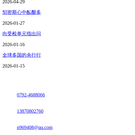
2026-04-29
邹密斯心中酝酿多
2026-01-27
向受检单元指出问
2026-01-16
全球多国的央行行
2026-01-15
座机：
0792-4688066
电话：
13870802760
邮箱：
n969408@qq.com