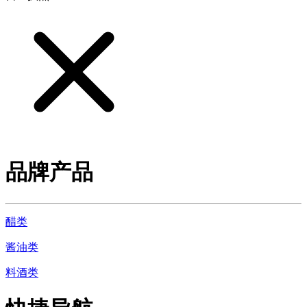
品牌产品
醋类
酱油类
料酒类