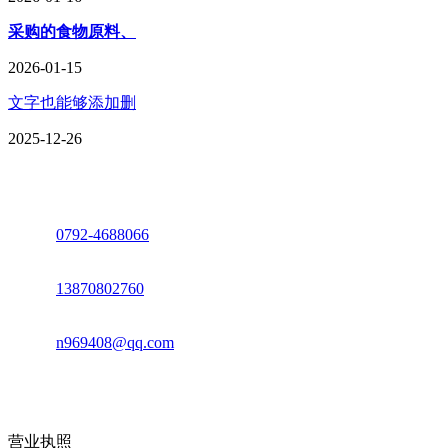
采购的食物原料、
2026-01-15
文字也能够添加删
2025-12-26
座机：
0792-4688066
电话：
13870802760
邮箱：
n969408@qq.com
地址：江西省德安县高新技术产业园(宝塔工业园)高新路93号
营业执照