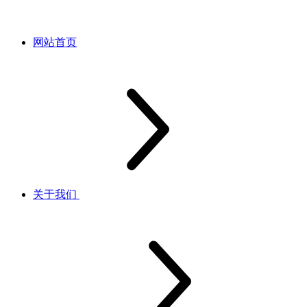
网站首页
关于我们