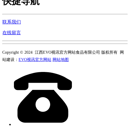
快捷导航
联系我们
在线留言
Copyright © 2024 江西EVO视讯官方网站食品有限公司 版权所有 网
站建设：
EVO视讯官方网站
网站地图