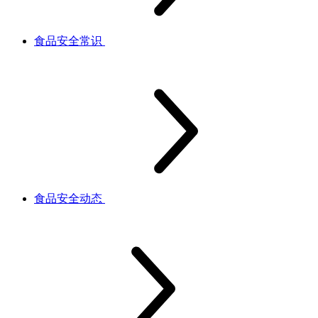
食品安全常识
食品安全动态