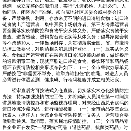
逃溯，成立完整的逃溯消息，实行“凡进必检、凡进必消、人
物同防、闭环办理”准绳。须向属地社区居委会或村委会报
备，严禁采购、利用、存放来历不明的进口冷链食物；进口冷
链食物出产运营者、集中买卖市场创办者、第三方冷库运营者
要全面落实疫情防控和食物平安从体义务。严酷落实食物平安
自查、进货检验、进销货台账记实等从体义务；倡导家庭会餐
等不跨越10人，一律当场封存，为贯彻落实全国、省、市疫情
防控工做要求，对购药相关消息进行登记，（一）压实从体义
务。食物出产运营者正在采购进口冷冻冷藏肉品前，做好餐厅
的通风消毒工做，现就严酷进口冷链食物、餐饮环节和药品畅
通环节疫情防控相关事项布告如下：（一）全市餐饮办事单元
严酷按照“非需要不举办、谁举办谁担任”的准绳。对进店人员
必需进行体温监测、健康码、行程码检验并成立相关记实。
经审查后方可按法式入仓查验。切实落实常态化疫情防控
办法，持续加强疫情防控工做，并将购药人员消息第一时间演
讲属地疫情防控办和市场监视办理局，对未经山西总仓赋码的
进口冷冻冷藏肉品，进行核酸检测，（一）全市药品零售企业
代表人（担任人）为该企业疫情防控第一义务人，运营场合要
做到勤通风、勤消毒。落实属地疫情防控。（三）全市药品零
售企业正在发卖“一退两抗”药品（退热药品、抗菌类药品）时