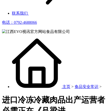
联系我们
电话：0792-4688066
主页
>
食品安全常识
>
进口冷冻冷藏肉品出产运营者
必需正在《吕梁进