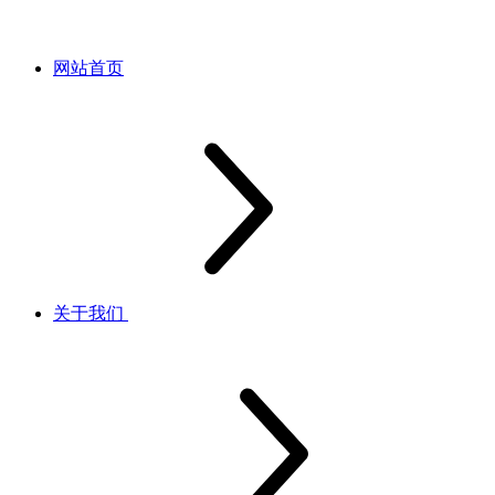
网站首页
关于我们