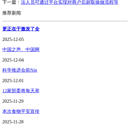
下一篇：
法人员可通过平台实现对商户后厨取操做流程等
推荐新闻
更正在于激发了全
2025-12-05
中国之声、中国网
2025-12-04
科学推进会前Nin
2025-12-01
12家部委将每天举
2025-11-29
本次食物平安宣传
2025-11-28