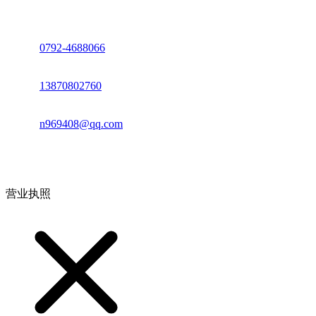
座机：
0792-4688066
电话：
13870802760
邮箱：
n969408@qq.com
地址：江西省德安县高新技术产业园(宝塔工业园)高新路93号
营业执照