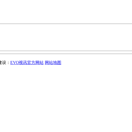
站建设：
EVO视讯官方网站
网站地图