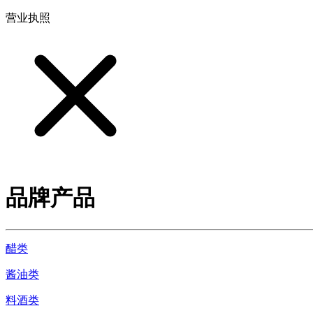
营业执照
品牌产品
醋类
酱油类
料酒类