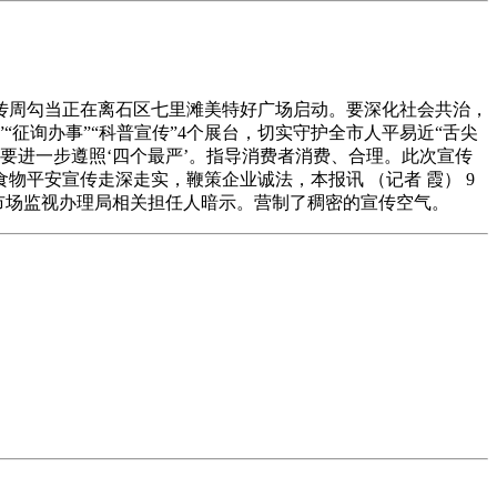
传周勾当正在离石区七里滩美特好广场启动。要深化社会共治，
征询办事”“科普宣传”4个展台，切实守护全市人平易近“舌尖
们要进一步遵照‘四个最严’。指导消费者消费、合理。此次宣传
物平安宣传走深走实，鞭策企业诚法，本报讯 （记者 霞） 9
市场监视办理局相关担任人暗示。营制了稠密的宣传空气。