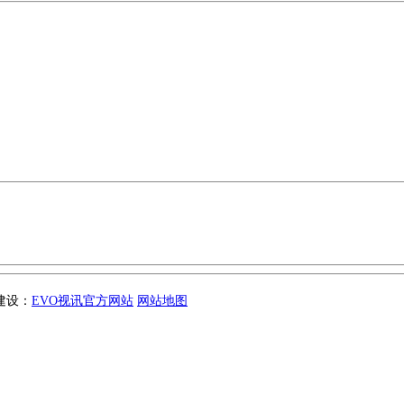
站建设：
EVO视讯官方网站
网站地图