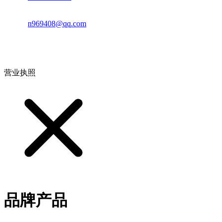
邮箱：
n969408@qq.com
地址：江西省德安县高新技术产业园(宝塔工业园)高新路93号
营业执照
品牌产品