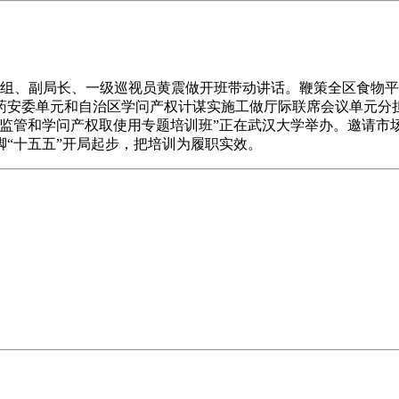
党组、副局长、一级巡视员黄震做开班带动讲话。鞭策全区食物
药安委单元和自治区学问产权计谋实施工做厅际联席会议单元分
链条监管和学问产权取使用专题培训班”正在武汉大学举办。邀请
“十五五”开局起步，把培训为履职实效。