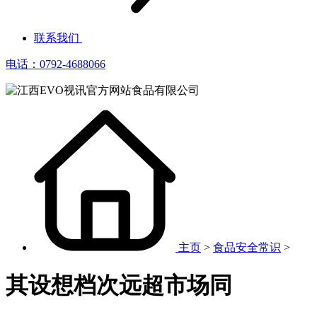
联系我们
电话：0792-4688066
主页
>
食品安全常识
>
其设想档次远超市场同