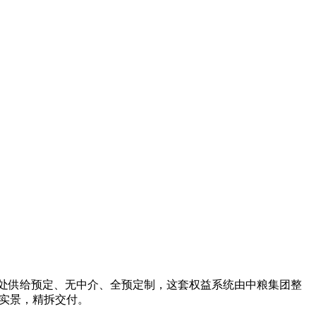
售楼处供给预定、无中介、全预定制，这套权益系统由中粮集团整
现实景，精拆交付。