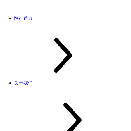
网站首页
关于我们