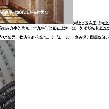
为让公区实正成为业
端栖身办事的焦点，十九年间仅正在上海一江一河沿线结构五座
。收房务必核验 “三书一证一表”，也实现了圈层价值的沉淀。均