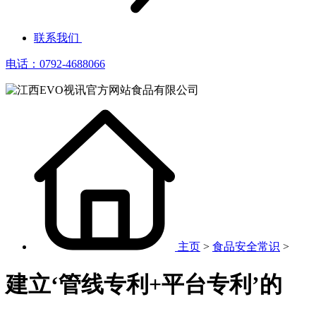
联系我们
电话：0792-4688066
主页
>
食品安全常识
>
建立‘管线专利+平台专利’的