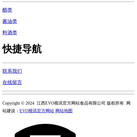
醋类
酱油类
料酒类
快捷导航
联系我们
在线留言
Copyright © 2024 江西EVO视讯官方网站食品有限公司 版权所有 网
站建设：
EVO视讯官方网站
网站地图