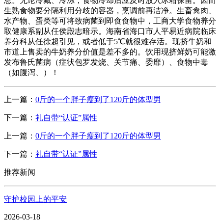
息。无论冷藏、冷冻，食物冷却后应及时放入冰箱保留。因而
生熟食物要分隔利用分歧的容器，烹调前再洁净。生畜禽肉、
水产物、蛋类等可将致病菌到即食食物中，工商大学食物养分
取健康系副从任侯殿志暗示。海南省海口市人平易近病院临床
养分科从任徐超引见，或者低于5℃就很难存活。现挤牛奶和
市道上售卖的牛奶养分价值是差不多的。饮用现挤鲜奶可能激
发布鲁氏菌病（症状包罗发烧、关节痛、委靡）、食物中毒
（如腹泻、）！
上一篇：
0斤的一个胖子瘦到了120斤的体型男
下一篇：
礼自带“认证”属性
上一篇：
0斤的一个胖子瘦到了120斤的体型男
下一篇：
礼自带“认证”属性
推荐新闻
守护校园上的平安
2026-03-18