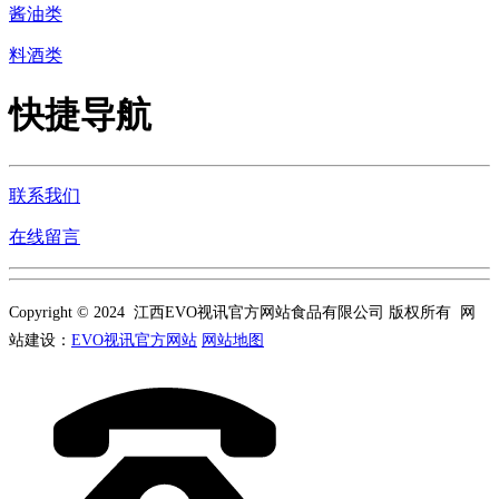
酱油类
料酒类
快捷导航
联系我们
在线留言
Copyright © 2024 江西EVO视讯官方网站食品有限公司 版权所有 网
站建设：
EVO视讯官方网站
网站地图