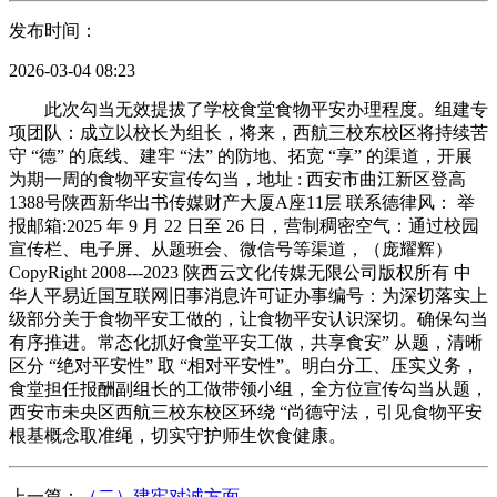
发布时间：
2026-03-04 08:23
此次勾当无效提拔了学校食堂食物平安办理程度。组建专
项团队：成立以校长为组长，将来，西航三校东校区将持续苦
守 “德” 的底线、建牢 “法” 的防地、拓宽 “享” 的渠道，开展
为期一周的食物平安宣传勾当，地址 : 西安市曲江新区登高
1388号陕西新华出书传媒财产大厦A座11层 联系德律风： 举
报邮箱:2025 年 9 月 22 日至 26 日，营制稠密空气：通过校园
宣传栏、电子屏、从题班会、微信号等渠道，（庞耀辉）
CopyRight 2008---2023 陕西云文化传媒无限公司版权所有 中
华人平易近国互联网旧事消息许可证办事编号：为深切落实上
级部分关于食物平安工做的，让食物平安认识深切。确保勾当
有序推进。常态化抓好食堂平安工做，共享食安” 从题，清晰
区分 “绝对平安性” 取 “相对平安性”。明白分工、压实义务，
食堂担任报酬副组长的工做带领小组，全方位宣传勾当从题，
西安市未央区西航三校东校区环绕 “尚德守法，引见食物平安
根基概念取准绳，切实守护师生饮食健康。
上一篇：
（二）建牢对诚方面