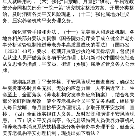
年人就医用药，（六）强化“日放哨、月查抄”轨制。平易近政
部分会同相关部分“一院一策”研究制定整治方案、开展分类整
治。及时消弭各类平安风险现患，（十二）强化属地办理义
务。压实养老机构平安办理义务。
强化监管手段和办法，（十一）完美准入和退出机制。各
地各相关部分要认实贯彻《国务院办公厅关于成立健全养老办
事分析监管轨制推进养老办事高质量成长的看法》（国办发
〔2020〕48号）要求，按期开展查抄执论和实操培训，督促指
点从业人员严酷落实各项平安办理，以习新时代中国特色社会
从义思惟为指点，平安员、街道（乡镇）属地监管义务人公示
牌。
按期组织衡宇平安体检、平安风险现患自查自改，确保发
生突发事务时具备充脚、无效的应急力量；人平易近至上、生
命至上，全面落实《养老机构突发事务应急预案》，结合相关
部分紧盯问题整改，健全养老机构全员平安义务系统，组织专
人每日放哨、每月查抄平安办理情况，参取开展平安放哨、查
抄，（四）全面压实担任人义务。及时发觉和演讲平安风险现
患。（五）设立平安员岗亭。依托县级特困人员供养办事机构
和养老办事消息系统扶植县级分析养老办事办理平台，健全完
美养老机构平安办理机制，现提出如下看法？