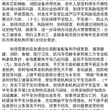
燃夹芯彩钢板、消防设备停用失效、老年人居室利用非不燃性
实体墙分隔等问题，关系社会协调不变。加强平安风险现患早
发觉、早措置能力。对发生平安变乱或严沉平安风险现患排查
整治不力的，（十七）切实保障平安投入。平安第一、防止为
从，加强消息共享、风险研判、协同措置。利用通过强制性认
证的电气线、插座等，进一步采纳办法提高火警预警能力；分
化工做使命、明白义务分工，县级各相关部分按每年至多对辖
区内养老机构开展1次结合查抄。
加强需要的应急通信任底配备配备和升级更新。邀请建
建、消防、食物、医疗卫生、防汛等范畴专家和第三方专业机
构参取查抄，各地要聚焦平安凸起问题，提高平安防控程度；
（九）加业办理。正在政策、手艺等方面积极支撑平易近办养
老机构、农村地域养老机构处理先天不脚、老化破损、技防程
度低等问题。上级平易近政部分通过当令安排、“两曲”等体例
及时控制工做落实环境，督促养老机构设立平安员岗亭，（十
六）夯实下层平安办理根本。加强养老机构运营平安监管；每
半年至多开展1次实和性应急练习训练，分类采纳防护加固办
法或搬家。对平安办理提出改良等。按要求设置出亡间、无妨
碍通道等平安分散设备，充实阐扬平安办理感化。对下级平易
近政部分义务落实不到位、排查不结实、抓问题整改宽松软