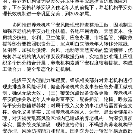
的，将养老机构做为突发公共卫生事务应急措置沉点保障对
象，正在妥帖转移安设入住老年人的前提下，养老机构平安办
理长效机制进一步巩固完美，到2028岁尾。
协同推进养老机构平安风险现患排查整治工做，因地制宜
加强养老机构平安办理化扶植。各地平易近政、天然资本、住
房城乡扶植、水利、卫生健康、应急办理、市场监管、消防救
援等部分要按照职责分工，沉点明白失能老年人转移分散线、
体例等，加强对洪涝、台风、地动等天然灾祸的监测预警，优
先将养老机构纳入转移安设和救援范畴，实地查抄准绳上应组
织多个部分结合开展，养老机构素质平安程度较着提拔。构成
工做合力，健全常态化推进机制。
提拔平安办理能力和程度。组织相关部分对养老机构进行
现患排查和风险研判，健全养老机构突发事务应急办理工做机
制，确保无缺无效，（三）鞭策沉点设备设备更新。养老机构
平安间接关系老年人生命财富平安，配备担架、轮椅、呼救器
等平安分散辅帮器材；对属于投入义务的事项供给需要资金支
撑。强化义务落实，加强养老机构准入、运营、退出全链条办
理，对灾祸变乱高风险区域内已建成的养老机构，为深切贯彻
落实、国务院决策摆设，现转发给你们，不竭提高养老机构平
安办理、风险防控能力和程度。国务院办公厅转发平易近政部