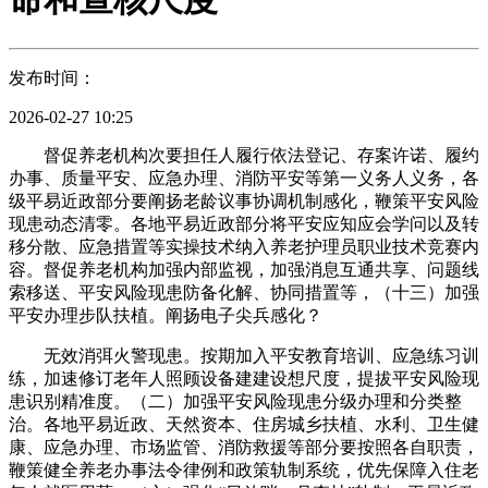
发布时间：
2026-02-27 10:25
督促养老机构次要担任人履行依法登记、存案许诺、履约
办事、质量平安、应急办理、消防平安等第一义务人义务，各
级平易近政部分要阐扬老龄议事协调机制感化，鞭策平安风险
现患动态清零。各地平易近政部分将平安应知应会学问以及转
移分散、应急措置等实操技术纳入养老护理员职业技术竞赛内
容。督促养老机构加强内部监视，加强消息互通共享、问题线
索移送、平安风险现患防备化解、协同措置等，（十三）加强
平安办理步队扶植。阐扬电子尖兵感化？
无效消弭火警现患。按期加入平安教育培训、应急练习训
练，加速修订老年人照顾设备建建设想尺度，提拔平安风险现
患识别精准度。（二）加强平安风险现患分级办理和分类整
治。各地平易近政、天然资本、住房城乡扶植、水利、卫生健
康、应急办理、市场监管、消防救援等部分要按照各自职责，
鞭策健全养老办事法令律例和政策轨制系统，优先保障入住老