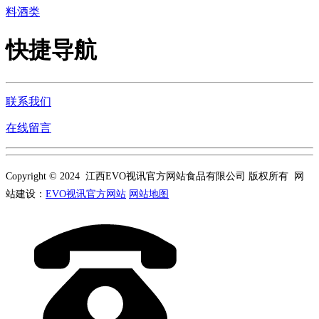
料酒类
快捷导航
联系我们
在线留言
Copyright © 2024 江西EVO视讯官方网站食品有限公司 版权所有 网
站建设：
EVO视讯官方网站
网站地图