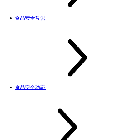
食品安全常识
食品安全动态