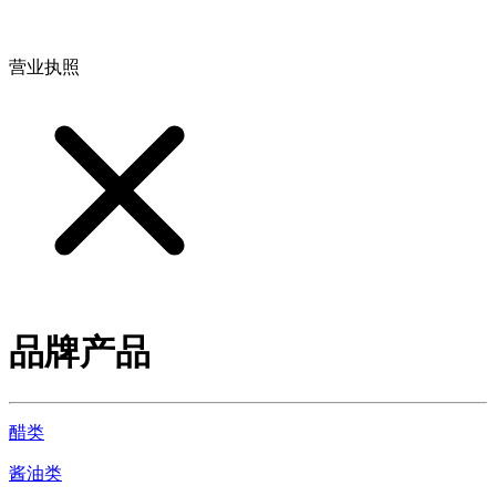
地址：江西省德安县高新技术产业园(宝塔工业园)高新路93号
营业执照
品牌产品
醋类
酱油类