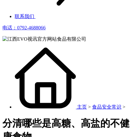
联系我们
电话：0792-4688066
主页
>
食品安全常识
>
分清哪些是高糖、高盐的不健
康食物