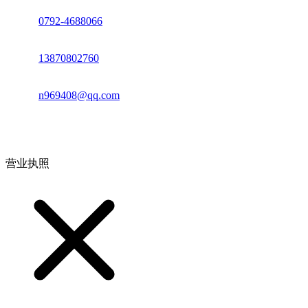
座机：
0792-4688066
电话：
13870802760
邮箱：
n969408@qq.com
地址：江西省德安县高新技术产业园(宝塔工业园)高新路93号
营业执照