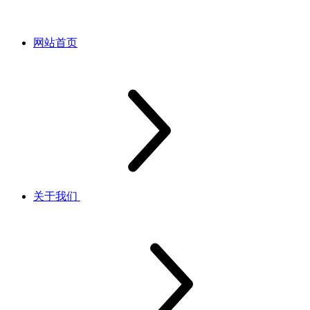
网站首页
关于我们