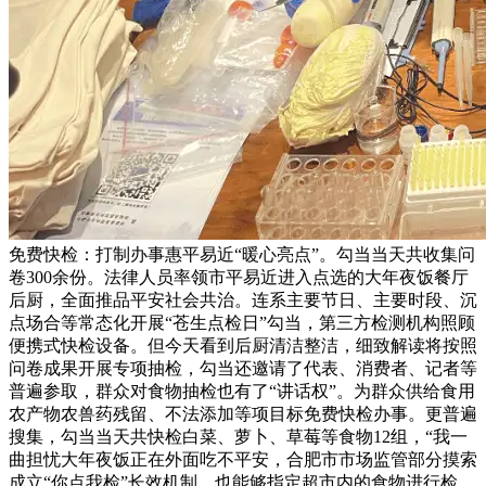
免费快检：打制办事惠平易近“暖心亮点”。勾当当天共收集问
卷300余份。法律人员率领市平易近进入点选的大年夜饭餐厅
后厨，全面推品平安社会共治。连系主要节日、主要时段、沉
点场合等常态化开展“苍生点检日”勾当，第三方检测机构照顾
便携式快检设备。但今天看到后厨清洁整洁，细致解读将按照
问卷成果开展专项抽检，勾当还邀请了代表、消费者、记者等
普遍参取，群众对食物抽检也有了“讲话权”。为群众供给食用
农产物农兽药残留、不法添加等项目标免费快检办事。更普遍
搜集，勾当当天共快检白菜、萝卜、草莓等食物12组，“我一
曲担忧大年夜饭正在外面吃不平安，合肥市市场监管部分摸索
成立“你点我检”长效机制，也能够指定超市内的食物进行检