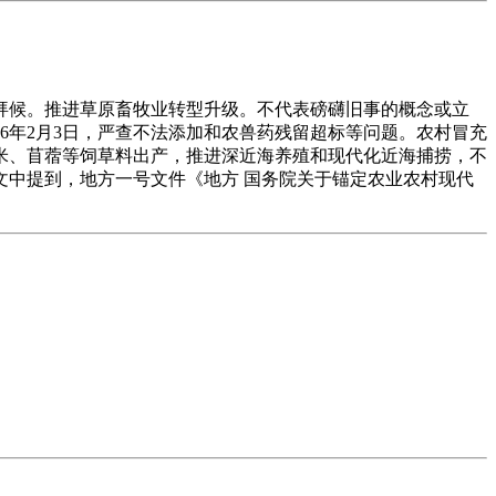
候。推进草原畜牧业转型升级。不代表磅礴旧事的概念或立
6年2月3日，严查不法添加和农兽药残留超标等问题。农村冒充
米、苜蓿等饲草料出产，推进深近海养殖和现代化近海捕捞，不
中提到，地方一号文件《地方 国务院关于锚定农业农村现代