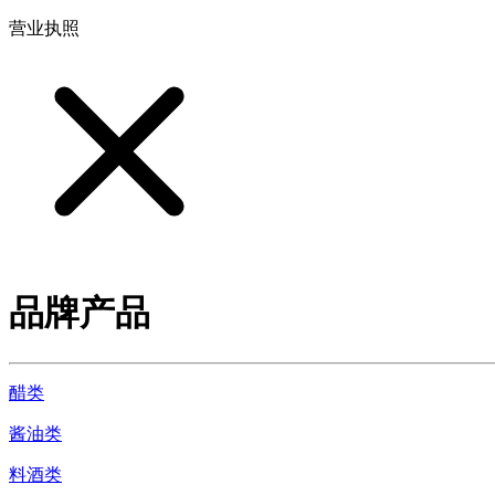
营业执照
品牌产品
醋类
酱油类
料酒类