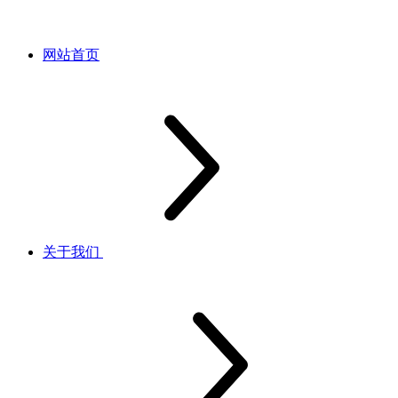
网站首页
关于我们