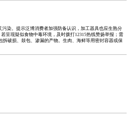
污染。提示泛博消费者加强防备认识，加工器具也应生熟分
若呈现疑似食物中毒环境，及时拨打12315热线赞扬举报；需
和包拆破损、鼓包、渗漏的产物。生肉、海鲜等用密封容器或保