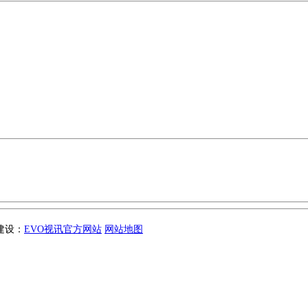
站建设：
EVO视讯官方网站
网站地图