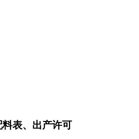
配料表、出产许可