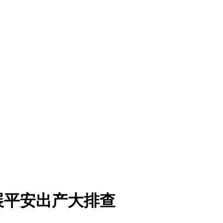
展平安出产大排查