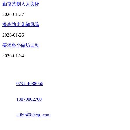
勤奋营制人人关怀
2026-01-27
提高防患化解风险
2026-01-26
要求各小做坊自动
2026-01-24
座机：
0792-4688066
电话：
13870802760
邮箱：
n969408@qq.com