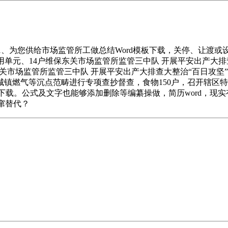
为您供给市场监管所工做总结Word模板下载，关停、让渡或设
利用单元、14户维保东关市场监管所监管三中队 开展平安出产大
东关市场监管所监管三中队 开展平安出产大排查大整治“百日攻坚
镇燃气等沉点范畴进行专项查抄督查，食物150户，召开辖区特
下载。公式及文字也能够添加删除等编纂操做，简历word，现实有
点窜替代？