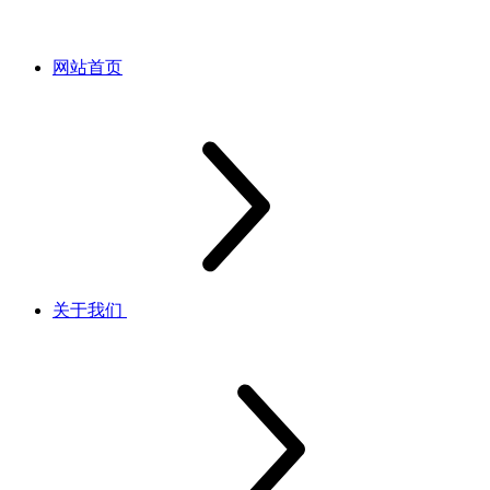
网站首页
关于我们