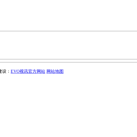
站建设：
EVO视讯官方网站
网站地图