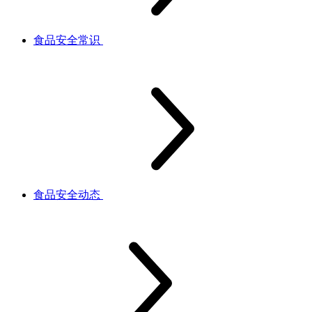
食品安全常识
食品安全动态