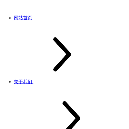
网站首页
关于我们