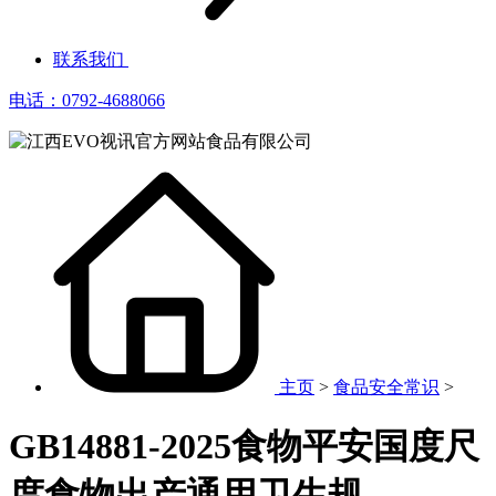
联系我们
电话：0792-4688066
主页
>
食品安全常识
>
GB14881-2025食物平安国度尺
度食物出产通用卫生规