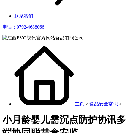
联系我们
电话：0792-4688066
主页
>
食品安全常识
>
小月龄婴儿需沉点防护协讯多
端协同聪慧食安监