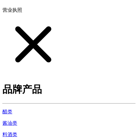
营业执照
品牌产品
醋类
酱油类
料酒类