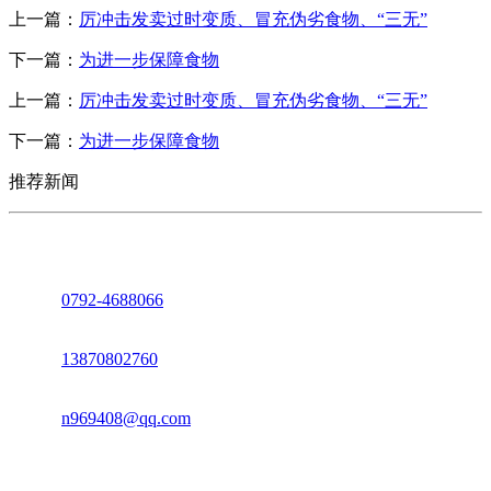
上一篇：
厉冲击发卖过时变质、冒充伪劣食物、“三无”
下一篇：
为进一步保障食物
上一篇：
厉冲击发卖过时变质、冒充伪劣食物、“三无”
下一篇：
为进一步保障食物
推荐新闻
座机：
0792-4688066
电话：
13870802760
邮箱：
n969408@qq.com
地址：江西省德安县高新技术产业园(宝塔工业园)高新路93号