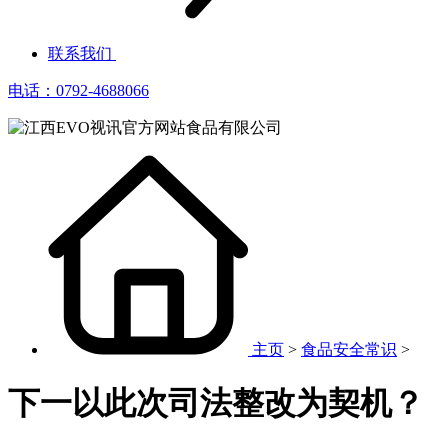
联系我们
电话：0792-4688066
主页
>
食品安全常识
>
下一以此次司法整改为契机？