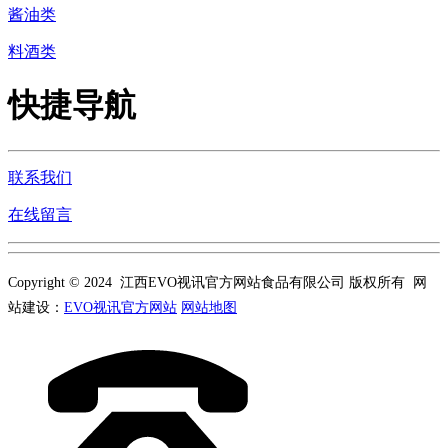
酱油类
料酒类
快捷导航
联系我们
在线留言
Copyright © 2024 江西EVO视讯官方网站食品有限公司 版权所有 网
站建设：
EVO视讯官方网站
网站地图