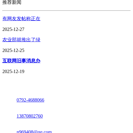
推荐新闻
有网友发帖称正在
2025-12-27
农业部就推出了绿
2025-12-25
互联网旧事消息办
2025-12-19
座机：
0792-4688066
电话：
13870802760
邮箱：
n969408@qq.com