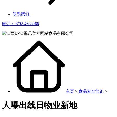
联系我们
电话：0792-4688066
主页
>
食品安全常识
>
人曝出线日物业新地