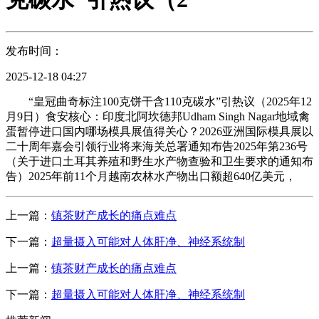
发布时间：
2025-12-18 04:27
“皇冠曲奇标注100克饼干含110克碳水”引热议（2025年12
月9日）食安核心：印度北阿坎德邦Udham Singh Nagar地域禽
蛋暂停进口国内哪场模具展值得关心？2026亚洲国际模具展以
二十周年嘉会引领行业将来海关总署通知布告2025年第236号
（关于进口土耳其养殖和野生水产物查验和卫生要求的通知布
告）2025年前11个月越南农林水产物出口额超640亿美元，
上一篇：
镇茶财产成长的痛点难点
下一篇：
超量摄入可能对人体肝净、神经系统制
上一篇：
镇茶财产成长的痛点难点
下一篇：
超量摄入可能对人体肝净、神经系统制