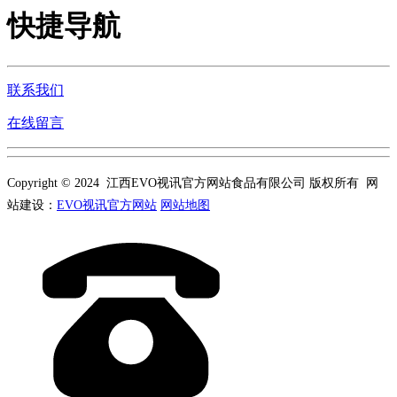
快捷导航
联系我们
在线留言
Copyright © 2024 江西EVO视讯官方网站食品有限公司 版权所有 网
站建设：
EVO视讯官方网站
网站地图