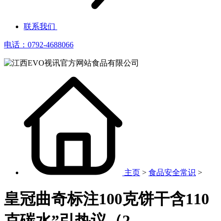
联系我们
电话：0792-4688066
主页
>
食品安全常识
>
皇冠曲奇标注100克饼干含110
克碳水”引热议（2