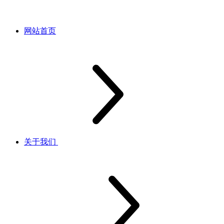
网站首页
关于我们