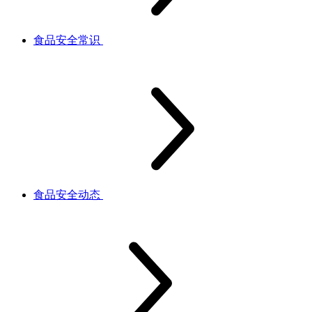
食品安全常识
食品安全动态