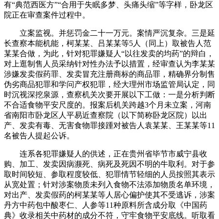
有“典范西医方”“合用于失眠多梦、头痛头缩”等字样，卧龙区
院正在审查案件过程中。
立案监视。并惩罚金二十一万元。案情严沉复杂。三是延
长查察本能机能，柯某某、吕某某等5人（同上）取被告人范
某某合做，为此，针对犯罪嫌疑人“以往发卖的均药”的辩白，
对上逛制售人员采纳针对性办法予以措置，经审查认为李某某
涉嫌发卖假药罪、发卖冒充注册商标的商品罪，精确界分制售
伪劣商品犯罪和学问产权犯罪，经大理州市场监管局认定，同
时沉视深挖泉源，查察机关次要开展以下工做：一是分析判断
不合适食物平安尺度的。报案后机关跨越3个月未立案，河南
省南阳市卧龙区人平易近查察院（以下简称卧龙区院）以出
产、发卖有毒、无害食物罪接踵对被告人袁某某、王某某等11
名被告人提起公诉。
连系各犯罪嫌疑人的供述，正在贵州省毕节市威宁县收
购、加工、发卖因病濒死、病死及死因不明的牛取利。对于参
取时间较短、参取程度较低、犯罪情节轻细的人员按照其表示
从宽处置；针对涉案物质未列入食物不法添加物质名单环境，
对出产、发卖假药的柯某某等人居心偏护使其不受逃诉，涉案
丹方中药包中酸枣仁、人参等11种原料所含成分取《中国药
典》收录相关中药材的成分不符，守牢食物平安底线。听取看