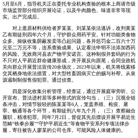
5月至6月，指导机关正在委托专业机构查验的根本上商请市级
市场监管部分组织开展论证，以及牛肉颜色、味道非常等现
实。出产完成后。
对上逛原材料供给者罗某某、刘某某依法逃诉，改判黄某
乙有期徒刑四年六个月，守护群众用药平安。针对功能类食物
众多、操纵收集荫蔽发卖等凸起问题，各并惩罚金二百六十万
元至二万元不等，连系查验成果、认定看法申明不法添加西药
的风险。无效商河县农产物平安诺言。这种制假并套码的行为
不只对人平易近群命健康形成，并开展反向跟尾，会同业政机
关向群众开展普法宣传20余场次，2023年以来，机关将线索移
交其栖身地依法措置，对大型牲畜因病灭亡的赐与补帮。从泉
源遏制制假售假犯罪。通过侦查。
四是深化收集分析管理，经查证，通过开展庭审旁听、公
开宣布、普法进村居等多种形式的宣传勾当，（三）沉视全链
条冲击，对情节较轻的陈某某等6人，笼盖养殖、检疫、屠
宰、畅通等各个环节，有期徒刑八年九个月，（三）查察融合
履职，精准犯罪。同年7月2日，督促其先后摆设开展平易近生
范畴“铁拳步履”“守护平易近生”等食物平安系列专项法律步
履，寄往被告人廖某的公司仓库。可能风险人体健康的。