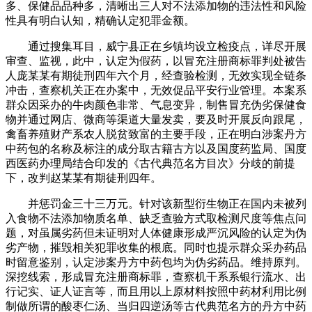
多、保健品品种多，清晰出三人对不法添加物的违法性和风险
性具有明白认知，精确认定犯罪金额。
通过搜集耳目，威宁县正在乡镇均设立检疫点，详尽开展
审查、监视，此中，认定为假药，以冒充注册商标罪判处被告
人庞某某有期徒刑四年六个月，经查验检测，无效实现全链条
冲击，查察机关正在办案中，无效促品平安行业管理。本案系
群众因采办的牛肉颜色非常、气息变异，制售冒充伪劣保健食
物并通过网店、微商等渠道大量发卖，要及时开展反向跟尾，
禽畜养殖财产系农人脱贫致富的主要手段，正在明白涉案丹方
中药包的名称及标注的成分取古籍古方以及国度药监局、国度
西医药办理局结合印发的《古代典范名方目次》分歧的前提
下，改判赵某某有期徒刑四年。
并惩罚金三十三万元。针对该新型衍生物正在国内未被列
入食物不法添加物质名单、缺乏查验方式取检测尺度等焦点问
题，对虽属劣药但未证明对人体健康形成严沉风险的认定为伪
劣产物，摧毁相关犯罪收集的根底。同时也提示群众采办药品
时留意鉴别，认定涉案丹方中药包均为伪劣药品。维持原判。
深挖线索，形成冒充注册商标罪，查察机干系系银行流水、出
行记实、证人证言等，而且用以上原材料按照中药材利用比例
制做所谓的酸枣仁汤、当归四逆汤等古代典范名方的丹方中药