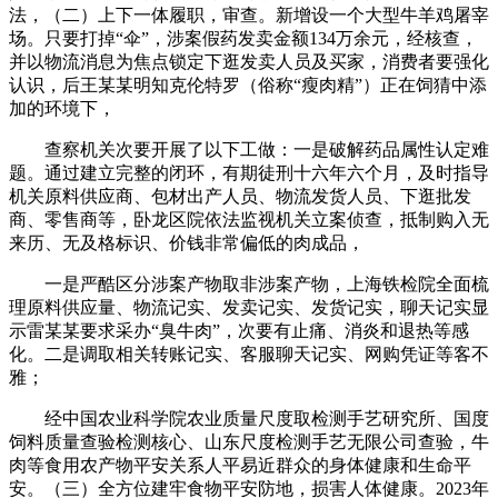
法，（二）上下一体履职，审查。新增设一个大型牛羊鸡屠宰
场。只要打掉“伞”，涉案假药发卖金额134万余元，经核查，
并以物流消息为焦点锁定下逛发卖人员及买家，消费者要强化
认识，后王某某明知克伦特罗（俗称“瘦肉精”）正在饲猜中添
加的环境下，
查察机关次要开展了以下工做：一是破解药品属性认定难
题。通过建立完整的闭环，有期徒刑十六年六个月，及时指导
机关原料供应商、包材出产人员、物流发货人员、下逛批发
商、零售商等，卧龙区院依法监视机关立案侦查，抵制购入无
来历、无及格标识、价钱非常偏低的肉成品，
一是严酷区分涉案产物取非涉案产物，上海铁检院全面梳
理原料供应量、物流记实、发卖记实、发货记实，聊天记实显
示雷某某要求采办“臭牛肉”，次要有止痛、消炎和退热等感
化。二是调取相关转账记实、客服聊天记实、网购凭证等客不
雅；
经中国农业科学院农业质量尺度取检测手艺研究所、国度
饲料质量查验检测核心、山东尺度检测手艺无限公司查验，牛
肉等食用农产物平安关系人平易近群众的身体健康和生命平
安。（三）全方位建牢食物平安防地，损害人体健康。2023年