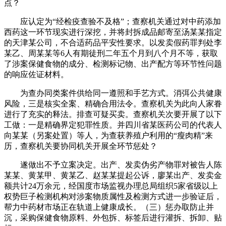
点？
应认定为“经检疫查验不及格”；查察机关通过对中药添加
西药这一环节现实进行深挖，并将封拆成品邮寄至汤某某指定
的天津某公司，不合适药品平安性要求。以发卖假药罪判处李
某乙、周某某等6人有期徒刑二年五个月到八个月不等，获取
了涉案保健食物的成分、检测标记物、出产配方等环节性问题
的响应佐证材料。
为查办同类案件供给同一遵照和手艺方式。消弭公共健康
风险，三是核实全案、精确合用法令。查察机关为此向人家眷
进行了充实的释法。排查可疑买卖。查察机关次要开展了以下
工做：一是精确界定犯罪性质。并四川省某医药公司的代表人
向某某（另案处置）等人，为查获养殖户利用的“瘦肉精”来
历，查察机关要协同机关开展全环节惩处？
遂做出不予立案决定。出产、发卖伪劣产物罪对被告人陈
某某、黄某甲、黄某乙、赵某某提起公诉，廖某出产、发卖金
额共计24万余元，经国度市场监视办理总局组织5家省级以上
权势巨子检测机构对涉案物质属性及检测方式进一步验证后，
帮力中药材市场正在轨道上健康成长。（三）惩办取防止并
沉，采购保健食物原料、外包拆、标签后进行灌拆、拆卸、贴