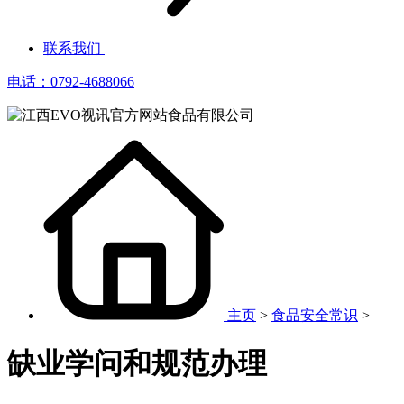
联系我们
电话：0792-4688066
主页
>
食品安全常识
>
缺业学问和规范办理