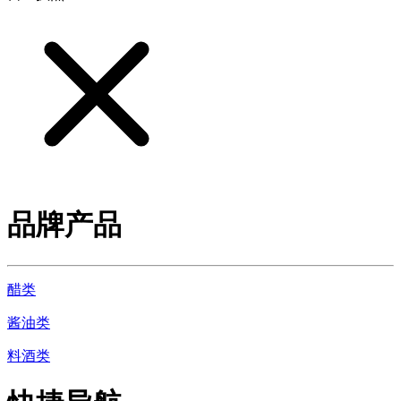
品牌产品
醋类
酱油类
料酒类