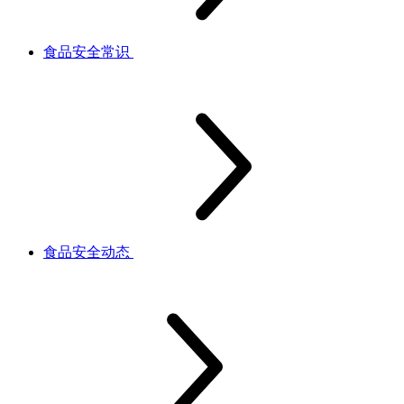
食品安全常识
食品安全动态