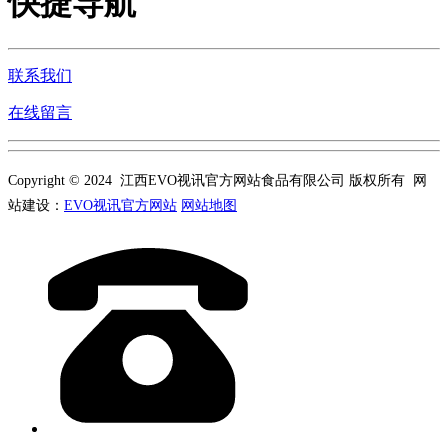
快捷导航
联系我们
在线留言
Copyright © 2024 江西EVO视讯官方网站食品有限公司 版权所有 网
站建设：
EVO视讯官方网站
网站地图