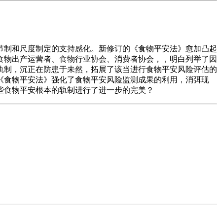
制和尺度制定的支持感化。新修订的《食物平安法》愈加凸起
食物出产运营者、食物行业协会、消费者协会，，明白列举了因
轨制，沉正在防患于未然，拓展了该当进行食物平安风险评估的
《食物平安法》强化了食物平安风险监测成果的利用，消弭现
些食物平安根本的轨制进行了进一步的完美？