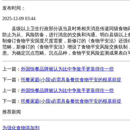
发布时间：
2025-12-09 03:44
县级以上卫生行政部分该当及时将相关消息传递同级食物药
防止为从、风险防备，进行消息的交换和沟通。明白县级以上
制修订食物平安国度尺度需要，新修订的《食物平安法》还强
范畴，新修订的《食物平安法》增设了食物平安风险交换轨制
患。为确定沉点范畴、沉点品种，食物平安风险监测成果表白
上一篇：
外国快餐品牌被认为比中争敌手更靠得住一些
下一篇：
托餐家庭(小我)必需具备餐饮食物平安的根基前提
上一篇：
外国快餐品牌被认为比中争敌手更靠得住一些
下一篇：
托餐家庭(小我)必需具备餐饮食物平安的根基前提
推荐新闻
为强化食物添加剂