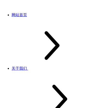
网站首页
关于我们