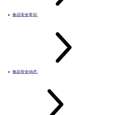
食品安全常识
食品安全动态