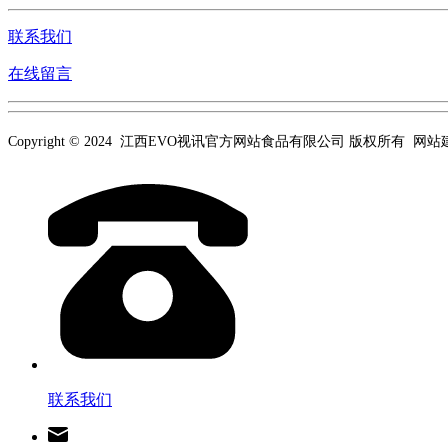
联系我们
在线留言
Copyright © 2024 江西EVO视讯官方网站食品有限公司 版权所有 网
联系我们