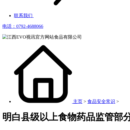
联系我们
电话：0792-4688066
主页
>
食品安全常识
>
明白县级以上食物药品监管部